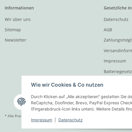
Informationen
Gesetzliche I
Wir über uns
Datenschutz
Sitemap
AGB
Newsletter
Zahlungsmögl
Versandinfor
Impressum
Batteriegeset
Widerrufsrech
Wie wir Cookies & Co nutzen
Durch Klicken auf „Alle akzeptieren“ gestatten Sie 
ReCaptcha, Doofinder, Brevo, PayPal Express Checko
(Fingerabdruck-Icon links unten). Weitere Details fi
* Alle Preise inkl. gesetzlicher USt., zzgl.
Versand
Impressum
|
Datenschutz