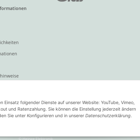
nformationen
ichkeiten
mationen
zhinweise
t für den Verkauf von Waren
den Einsatz folgender Dienste auf unserer Website: YouTube, Vimeo,
Vertrag widerrufen
ut und Ratenzahlung. Sie können die Einstellung jederzeit ändern
nden Sie unter
Konfigurieren
und in unserer
Datenschutzerklärung
.
© Heinze Elektronik