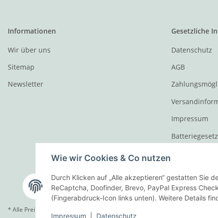
Informationen
Gesetzliche I
Wir über uns
Datenschutz
Sitemap
AGB
Newsletter
Zahlungsmögl
Versandinfor
Impressum
Batteriegeset
Widerrufsrech
Wie wir Cookies & Co nutzen
Durch Klicken auf „Alle akzeptieren“ gestatten Sie 
ReCaptcha, Doofinder, Brevo, PayPal Express Checko
(Fingerabdruck-Icon links unten). Weitere Details fi
* Alle Preise inkl. gesetzlicher USt., zzgl.
Versand
Impressum
|
Datenschutz