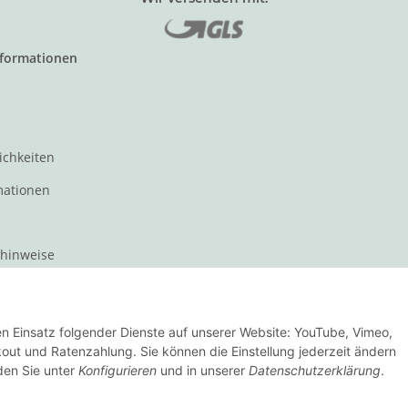
nformationen
ichkeiten
mationen
zhinweise
t für den Verkauf von Waren
den Einsatz folgender Dienste auf unserer Website: YouTube, Vimeo,
Vertrag widerrufen
ut und Ratenzahlung. Sie können die Einstellung jederzeit ändern
nden Sie unter
Konfigurieren
und in unserer
Datenschutzerklärung
.