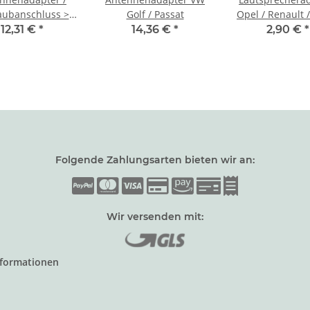
aubanschluss >
Golf / Passat
Opel / Renault /
DIN
VW
12,31 €
*
14,36 €
*
2,90 €
*
Folgende Zahlungsarten bieten wir an:
Wir versenden mit:
nformationen