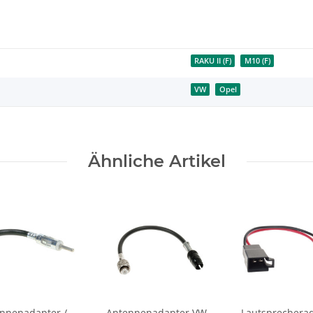
RAKU II (F)
M10 (F)
VW
Opel
Ähnliche Artikel
nnenadapter /
Antennenadapter VW
Lautsprechera